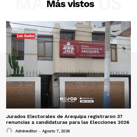
MÁS VISTOS
Más vistos
Nosotros
Contacto
Prensa
Jurados Electorales de Arequipa registraron 37
renuncias a candidaturas para las Elecciones 2026
Admineditor
-
Agosto 7, 2026