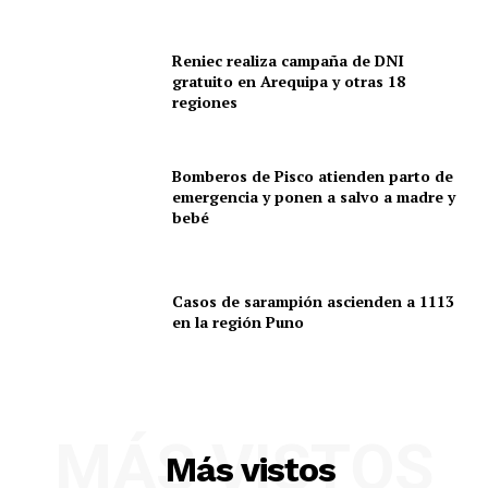
Reniec realiza campaña de DNI
gratuito en Arequipa y otras 18
regiones
SUSCRIBETE
Bomberos de Pisco atienden parto de
emergencia y ponen a salvo a madre y
bebé
Diario los Andes
Nosotros
Casos de sarampión ascienden a 1113
en la región Puno
Contacto
Prensa
MÁS VISTOS
Más vistos