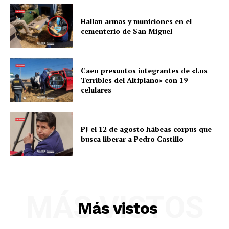
Hallan armas y municiones en el
cementerio de San Miguel
Caen presuntos integrantes de «Los
Terribles del Altiplano» con 19
celulares
PJ el 12 de agosto hábeas corpus que
busca liberar a Pedro Castillo
SUSCRIBETE
MÁS VISTOS
Más vistos
Diario los Andes