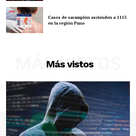
SUSCRIBETE
Casos de sarampión ascienden a 1113
en la región Puno
Diario los Andes
Nosotros
MÁS VISTOS
Contacto
Más vistos
Prensa