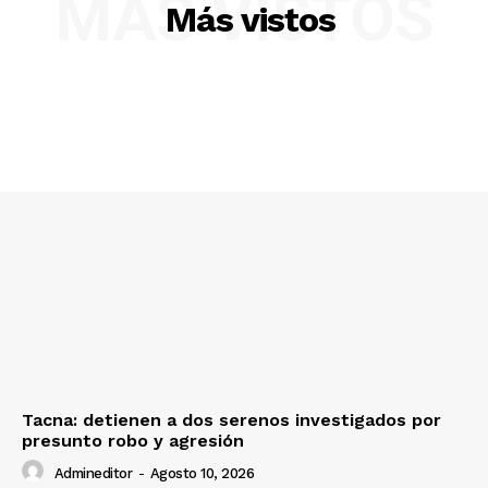
MÁS VISTOS
Más vistos
SUSCRIBETE
Diario los Andes
Nosotros
Contacto
Prensa
Tacna: detienen a dos serenos investigados por
presunto robo y agresión
Admineditor
-
Agosto 10, 2026