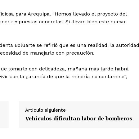
eficiosa para Arequipa. “Hemos llevado el proyecto del
ner respuestas concretas. Si llevan bien este nuevo
identa Boluarte se refirió que es una realidad, la autorida
a necesidad de manejarlo con precaución.
Diario los Andes
 que tomarlo con delicadeza, mañana más tarde habrá
Nosotros
ivir con la garantía de que la minería no contamine”,
Contacto
Prensa
Artículo siguiente
ETE
Vehículos dificultan labor de bomberos