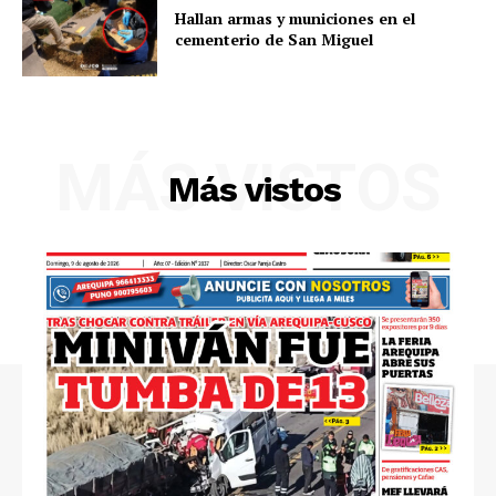
Hallan armas y municiones en el
cementerio de San Miguel
SUSCRIBETE
MÁS VISTOS
Más vistos
Diario los Andes
Nosotros
Contacto
Prensa