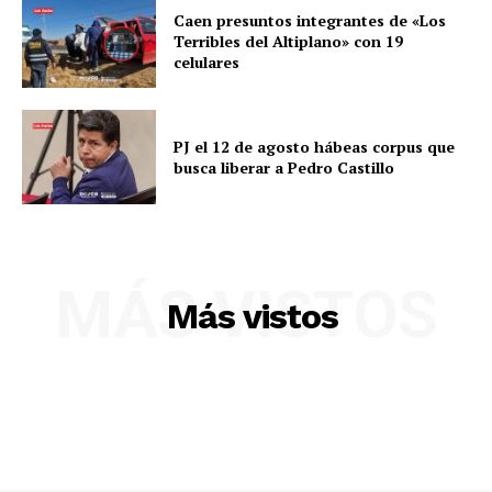
Caen presuntos integrantes de «Los
Terribles del Altiplano» con 19
celulares
PJ el 12 de agosto hábeas corpus que
busca liberar a Pedro Castillo
MÁS VISTOS
SUSCRIBETE
Más vistos
Diario los Andes
Nosotros