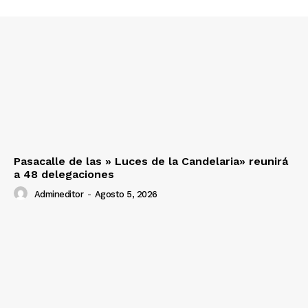
SUSCRIBETE
Diario los Andes
Pasacalle de las » Luces de la Candelaria» reunirá
Nosotros
a 48 delegaciones
Contacto
Admineditor
-
Agosto 5, 2026
Prensa