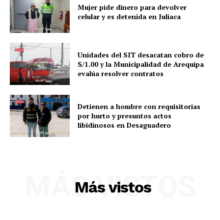
Mujer pide dinero para devolver
celular y es detenida en Juliaca
SUSCRIBETE
Unidades del SIT desacatan cobro de
S/1.00 y la Municipalidad de Arequipa
evalúa resolver contratos
Diario los Andes
Detienen a hombre con requisitorias
por hurto y presuntos actos
libidinosos en Desaguadero
Nosotros
Contacto
Prensa
MÁS VISTOS
Más vistos