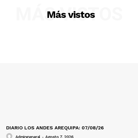
MÁS VISTOS
Más vistos
SUSCRIBETE
Diario los Andes
Nosotros
Contacto
Prensa
DIARIO LOS ANDES AREQUIPA: 07/08/26
Admingeneral
-
Agosto 7, 2026