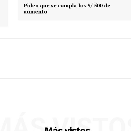
Piden que se cumpla los S/ 500 de
aumento
MÁS VISTO
Más vistos