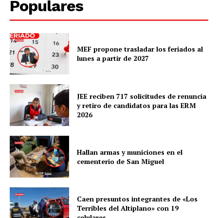
Populares
SUSCRIBETE
MEF propone trasladar los feriados al
lunes a partir de 2027
Diario los Andes
Nosotros
JEE reciben 717 solicitudes de renuncia
Contacto
y retiro de candidatos para las ERM
Prensa
2026
Hallan armas y municiones en el
cementerio de San Miguel
Caen presuntos integrantes de «Los
Terribles del Altiplano» con 19
celulares