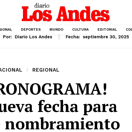
GIONAL
DEPORTES
MUNDO
CULTURA
EDITORIAL
CO
Por:
Diario Los Andes
Fecha:
septiembre 30, 2025
ACIONAL
REGIONAL
CRONOGRAMA!
ueva fecha para
de nombramiento