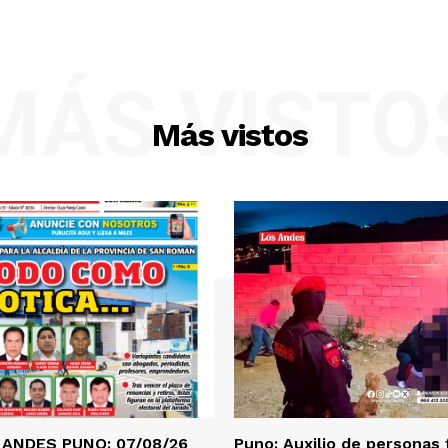
MÁS VISTO
Más vistos
 ANDES PUNO: 07/08/26
Puno: Auxilio de personas 