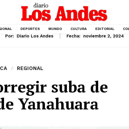
GIONAL
DEPORTES
MUNDO
CULTURA
EDITORIAL
CO
Por:
Diario Los Andes
Fecha:
noviembre 2, 2024
ICA
REGIONAL
rregir suba de
 de Yanahuara