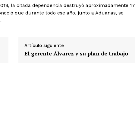
 2018, la citada dependencia destruyó aproximadamente 1
onoció que durante todo ese año, junto a Aduanas, se
Diario los Andes
.
Nosotros
Contacto
Artículo siguiente
Prensa
El gerente Álvarez y su plan de trabajo
ETE