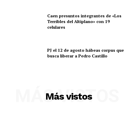
Caen presuntos integrantes de «Los
Terribles del Altiplano» con 19
celulares
PJ el 12 de agosto hábeas corpus que
busca liberar a Pedro Castillo
SUSCRIBETE
MÁS VISTOS
Más vistos
Diario los Andes
Nosotros