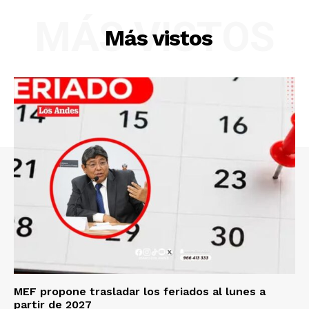
MÁS VISTOS
Diario los Andes
Más vistos
Nosotros
Contacto
Prensa
MEF propone trasladar los feriados al lunes a
partir de 2027