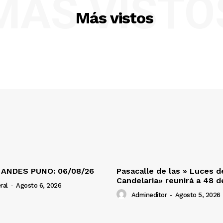
MÁS VISTO
Más vistos
 ANDES PUNO: 06/08/26
Pasacalle de las » Luces d
Candelaria» reunirá a 48 
ral
-
Agosto 6, 2026
Admineditor
-
Agosto 5, 2026