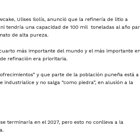
cake, Ulises Solís, anunció que la refinería de litio a
ani tendría una capacidad de 100 mil toneladas al año pa
nato de alta pureza.
el cuarto más importante del mundo y el más importante e
de refinación era prioritaria.
ofrecimientos” y que parte de la población puneña está a
Diario los Andes
e industrialice y no salga “como piedra”, en alusión a la
Nosotros
Contacto
Prensa
se terminaría en el 2027, pero esto no conlleva a la
a.
ETE