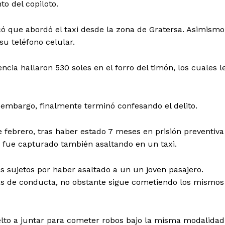
o del copiloto.
có que abordó el taxi desde la zona de Gratersa. Asimismo
 su teléfono celular.
encia hallaron 530 soles en el forro del timón, los cuales l
n embargo, finalmente terminó confesando el delito.
 febrero, tras haber estado 7 meses en prisión preventiva
Diario los Andes
ue fue capturado también asaltando en un taxi.
Nosotros
s sujetos por haber asaltado a un un joven pasajero.
Contacto
mas de conducta, no obstante sigue cometiendo los mismos
Prensa
elto a juntar para cometer robos bajo la misma modalidad