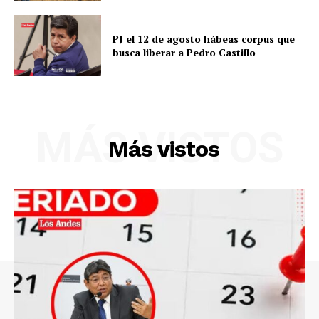
PJ el 12 de agosto hábeas corpus que
busca liberar a Pedro Castillo
MÁS VISTOS
Más vistos