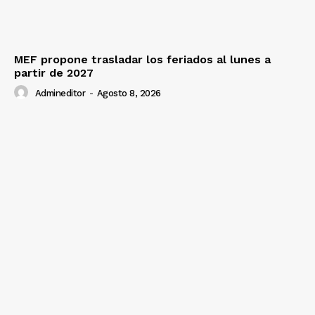
MEF propone trasladar los feriados al lunes a
Diario los Andes
partir de 2027
Admineditor
-
Agosto 8, 2026
Nosotros
Contacto
Prensa