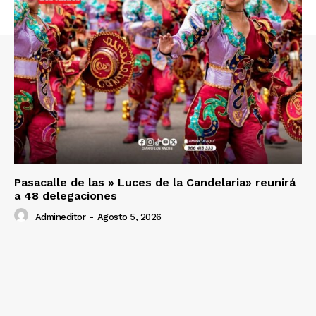
SUSCRIBETE
Diario los Andes
Nosotros
Pasacalle de las » Luces de la Candelaria» reunirá
Contacto
a 48 delegaciones
Prensa
Admineditor
-
Agosto 5, 2026