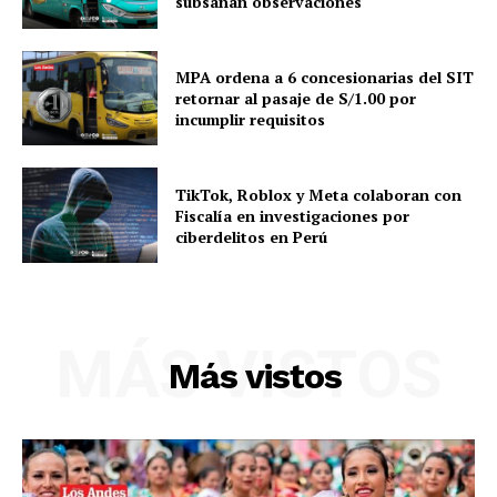
subsanan observaciones
MPA ordena a 6 concesionarias del SIT
retornar al pasaje de S/1.00 por
incumplir requisitos
TikTok, Roblox y Meta colaboran con
Fiscalía en investigaciones por
ciberdelitos en Perú
MÁS VISTOS
Más vistos