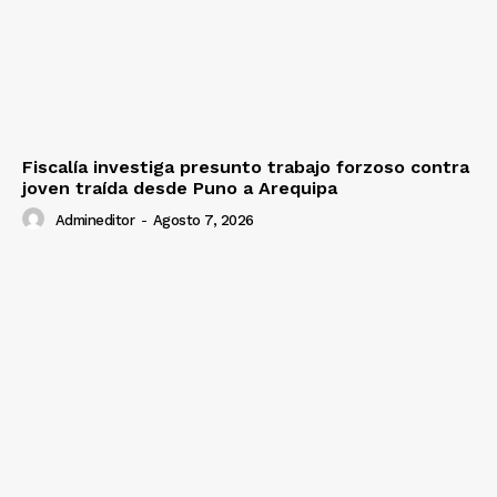
SUSCRIBETE
Diario los Andes
Fiscalía investiga presunto trabajo forzoso contra
joven traída desde Puno a Arequipa
Nosotros
Admineditor
-
Agosto 7, 2026
Contacto
Prensa