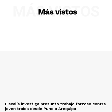
MÁS VISTOS
Más vistos
Diario los Andes
Nosotros
Contacto
Prensa
Fiscalía investiga presunto trabajo forzoso contra
joven traída desde Puno a Arequipa