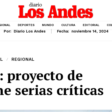
GIONAL
DEPORTES
MUNDO
CULTURA
EDITORIAL
CO
Por:
Diario Los Andes
Fecha:
noviembre 14, 2024
L
REGIONAL
: proyecto de
e serias críticas