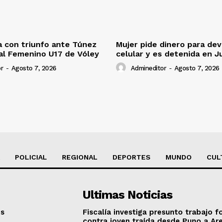
 con triunfo ante Túnez
Mujer pide dinero para dev
al Femenino U17 de Vóley
celular y es detenida en J
r
-
Agosto 7, 2026
Admineditor
-
Agosto 7, 2026
POLICIAL
REGIONAL
DEPORTES
MUNDO
CUL
Ultimas Noticias
os
Fiscalía investiga presunto trabajo f
contra joven traída desde Puno a Ar