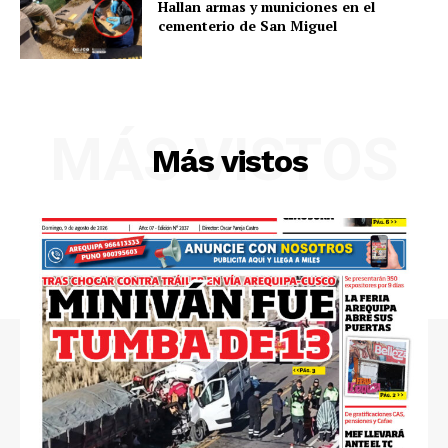
Hallan armas y municiones en el
cementerio de San Miguel
Diario los Andes
Nosotros
Contacto
MÁS VISTOS
Más vistos
Prensa