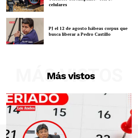
celulares
SUSCRIBETE
PJ el 12 de agosto hábeas corpus que
busca liberar a Pedro Castillo
Diario los Andes
Nosotros
Contacto
MÁS VISTOS
Más vistos
Prensa