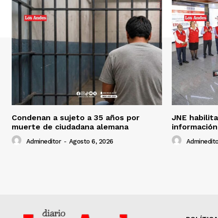
Condenan a sujeto a 35 años por
JNE habilit
muerte de ciudadana alemana
información
Admineditor
-
Agosto 6, 2026
Adminedito