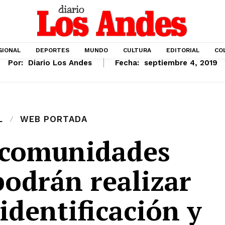
GIONAL
DEPORTES
MUNDO
CULTURA
EDITORIAL
CO
Por:
Diario Los Andes
Fecha:
septiembre 4, 2019
L
WEB PORTADA
 comunidades
podrán realizar
identificación y