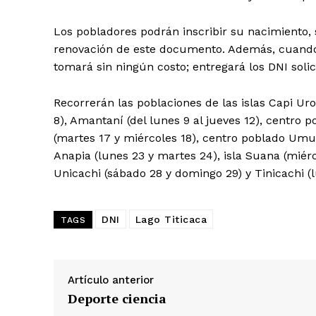
Los pobladores podrán inscribir su nacimiento, so
renovación de este documento. Además, cuando e
tomará sin ningún costo; entregará los DNI solic
Recorrerán las poblaciones de las islas Capi Uro
8), Amantaní (del lunes 9 al jueves 12), centro p
(martes 17 y miércoles 18), centro poblado Umuchi
Anapia (lunes 23 y martes 24), isla Suana (miérco
Unicachi (sábado 28 y domingo 29) y Tinicachi (l
DNI
Lago Titicaca
TAGS
SUSCRIB
Artículo anterior
Deporte ciencia