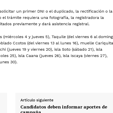
licitar un primer DNI o el duplicado, la rectificación o la
l trámite requiera una fotografía, la registradora la
itados previamente y dará asistencia registral.
s (miércoles 4 y jueves 5), Taquile (del viernes 6 al domin
oblado Ccotos (del viernes 13 al lunes 16), muelle Cariquit
Diario los Andes
 (jueves 19 y viernes 20), isla Soto (sábado 21), isla
les 25), isla Caana (jueves 26), isla Iscaya (viernes 27),
unes 30).
Nosotros
Contacto
Prensa
ETE
Artículo siguiente
Candidatos deben informar aportes de
campaña