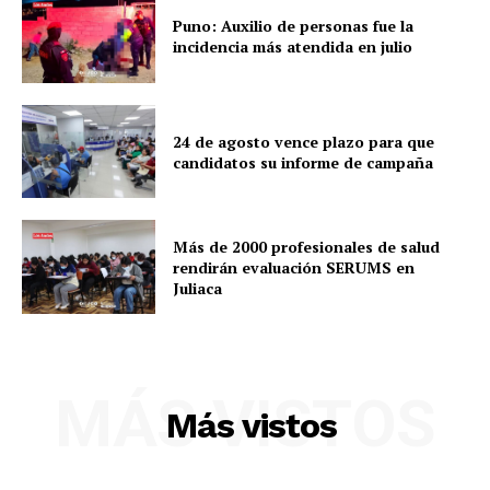
Puno: Auxilio de personas fue la
incidencia más atendida en julio
24 de agosto vence plazo para que
candidatos su informe de campaña
Más de 2000 profesionales de salud
rendirán evaluación SERUMS en
Juliaca
SUSCRIBETE
MÁS VISTOS
Más vistos
Diario los Andes
Nosotros