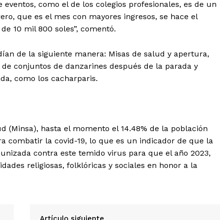
 eventos, como el de los colegios profesionales, es de un
Diario los Andes
ero, que es el mes con mayores ingresos, se hace el
 de 10 mil 800 soles”, comentó.
Nosotros
Contacto
dían de la siguiente manera: Misas de salud y apertura,
 de conjuntos de danzarines después de la parada y
Prensa
ada, como los cacharparis.
ETE
lud (Minsa), hasta el momento el 14.48% de la población
 combatir la covid-19, lo que es un indicador de que la
munizada contra este temido virus para que el año 2023,
ades religiosas, folklóricas y sociales en honor a la
Artículo siguiente