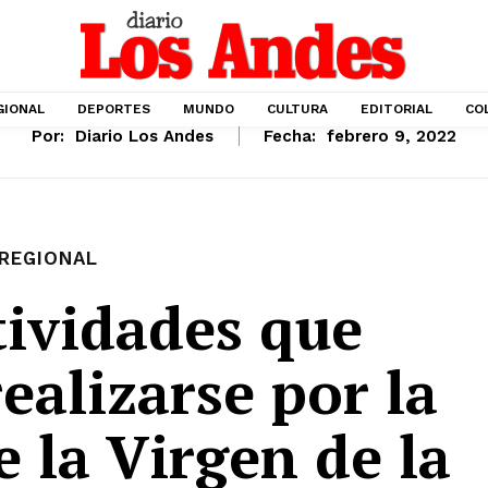
GIONAL
DEPORTES
MUNDO
CULTURA
EDITORIAL
CO
Por:
Diario Los Andes
Fecha:
febrero 9, 2022
REGIONAL
tividades que
ealizarse por la
e la Virgen de la