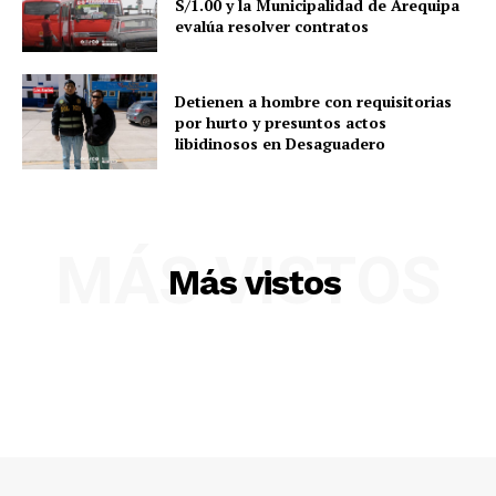
S/1.00 y la Municipalidad de Arequipa
evalúa resolver contratos
SUSCRIBETE
Detienen a hombre con requisitorias
por hurto y presuntos actos
libidinosos en Desaguadero
Diario los Andes
Nosotros
Contacto
MÁS VISTOS
Más vistos
Prensa