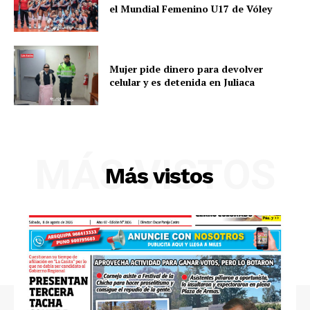
el Mundial Femenino U17 de Vóley
Diario los Andes
Nosotros
Mujer pide dinero para devolver
celular y es detenida en Juliaca
Contacto
Prensa
MÁS VISTOS
Más vistos