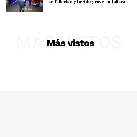
un fallecido y herido grave en Juliaca
MÁS VISTOS
Más vistos