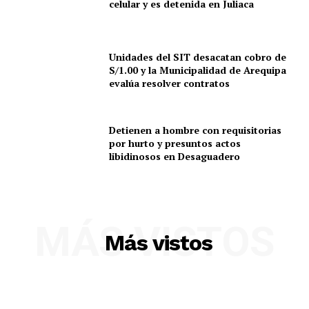
celular y es detenida en Juliaca
Unidades del SIT desacatan cobro de
S/1.00 y la Municipalidad de Arequipa
evalúa resolver contratos
Detienen a hombre con requisitorias
por hurto y presuntos actos
libidinosos en Desaguadero
SUSCRIBETE
MÁS VISTOS
Más vistos
Diario los Andes