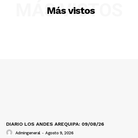
MÁS VISTOS
Más vistos
SUSCRIBETE
Diario los Andes
Nosotros
Contacto
Prensa
DIARIO LOS ANDES AREQUIPA: 09/08/26
Admingeneral
-
Agosto 9, 2026