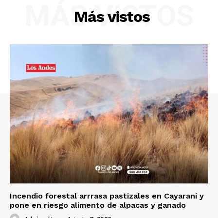
MÁS VISTOS
Más vistos
SUSCRIBETE
Diario los Andes
Nosotros
Contacto
Prensa
Incendio forestal arrrasa pastizales en Cayarani y
pone en riesgo alimento de alpacas y ganado