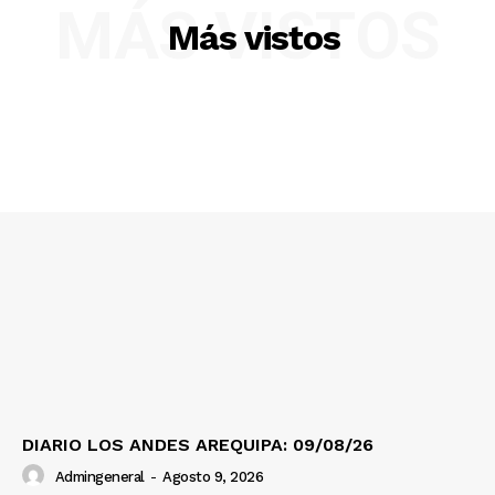
MÁS VISTOS
Más vistos
SUSCRIBETE
Diario los Andes
Nosotros
Contacto
Prensa
DIARIO LOS ANDES AREQUIPA: 09/08/26
Admingeneral
-
Agosto 9, 2026