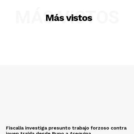
MÁS VISTOS
Más vistos
SUSCRIBETE
Diario los Andes
Nosotros
Contacto
Prensa
Fiscalía investiga presunto trabajo forzoso contra
joven traída desde Puno a Arequipa