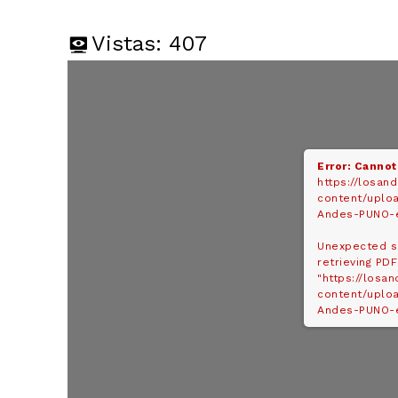
Vistas:
407
Error: Cannot
https://losan
content/uplo
Andes-PUNO-e
Unexpected s
retrieving PDF
"https://losa
content/uplo
Andes-PUNO-e
SUSCRIB