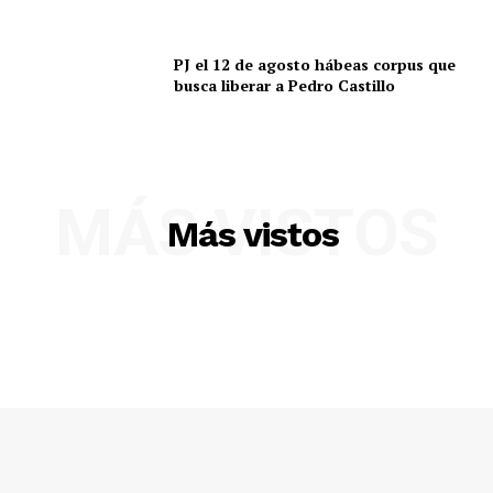
SUSCRIBETE
PJ el 12 de agosto hábeas corpus que
busca liberar a Pedro Castillo
Diario los Andes
Nosotros
MÁS VISTOS
Contacto
Más vistos
Prensa