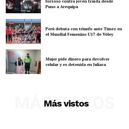
forzoso contra joven traída desde
Puno a Arequipa
Perú debuta con triunfo ante Túnez en
el Mundial Femenino U17 de Vóley
Mujer pide dinero para devolver
celular y es detenida en Juliaca
SUSCRIBETE
MÁS VISTOS
Más vistos
Diario los Andes
Nosotros