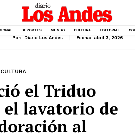
GIONAL
DEPORTES
MUNDO
CULTURA
EDITORIAL
CO
Por:
Diario Los Andes
Fecha:
abril 3, 2026
CULTURA
ció el Triduo
 el lavatorio de
adoración al