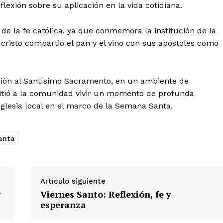
eflexión sobre su aplicación en la vida cotidiana.
de la fe católica, ya que conmemora la institución de la
cristo compartió el pan y el vino con sus apóstoles como
ración al Santísimo Sacramento, en un ambiente de
Diario los Andes
rmitió a la comunidad vivir un momento de profunda
 Iglesia local en el marco de la Semana Santa.
Nosotros
Contacto
anta
Prensa
ETE
Artículo siguiente
r
Viernes Santo: Reflexión, fe y
esperanza