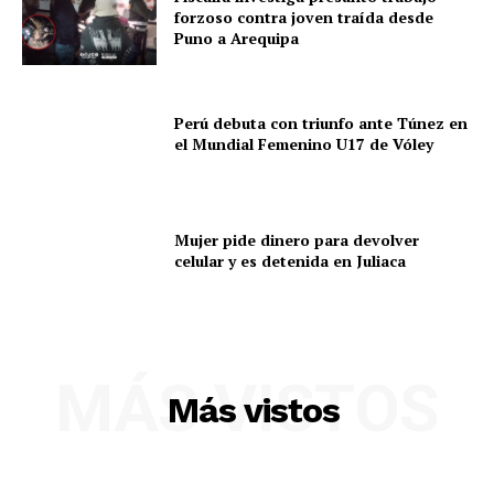
forzoso contra joven traída desde
Puno a Arequipa
Perú debuta con triunfo ante Túnez en
el Mundial Femenino U17 de Vóley
Mujer pide dinero para devolver
celular y es detenida en Juliaca
SUSCRIBETE
MÁS VISTOS
Más vistos
Diario los Andes
Nosotros