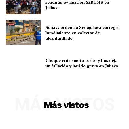
rendirán evaluación SERUMS en
Juliaca
SUSCRIBETE
Sunass ordena a Sedajuliaca corregir
hundimiento en colector de
alcantarillado
Diario los Andes
Choque entre moto torito y bus deja
un fallecido y herido grave en Juliaca
Nosotros
Contacto
Prensa
MÁS VISTOS
Más vistos