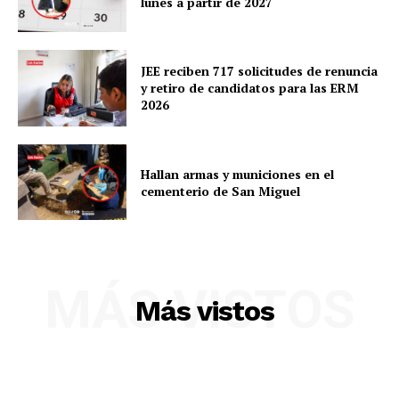
lunes a partir de 2027
SUSCRIBETE
JEE reciben 717 solicitudes de renuncia
y retiro de candidatos para las ERM
2026
Diario los Andes
Hallan armas y municiones en el
Nosotros
cementerio de San Miguel
Contacto
Prensa
MÁS VISTOS
Más vistos