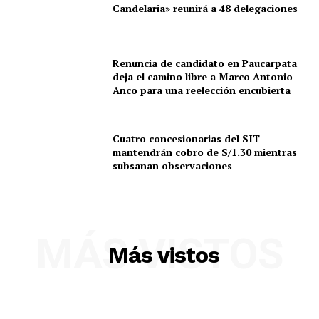
Candelaria» reunirá a 48 delegaciones
Renuncia de candidato en Paucarpata
deja el camino libre a Marco Antonio
Anco para una reelección encubierta
Cuatro concesionarias del SIT
mantendrán cobro de S/1.30 mientras
subsanan observaciones
SUSCRIBETE
MÁS VISTOS
Más vistos
Diario los Andes
Nosotros