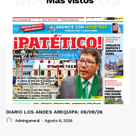
Más vistos
SUSCRIBETE
DIARIO LOS ANDES AREQUIPA: 06/08/26
Admingeneral
-
Agosto 6, 2026
Diario los Andes