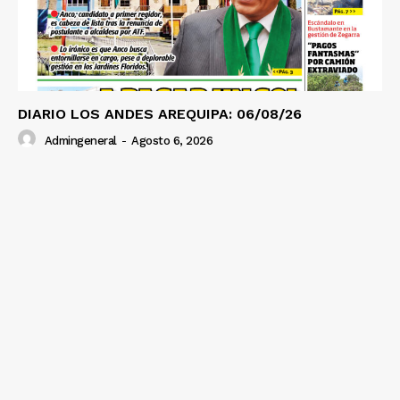
Diario los Andes
DIARIO LOS ANDES AREQUIPA: 06/08/26
Nosotros
Admingeneral
-
Agosto 6, 2026
Contacto
Prensa