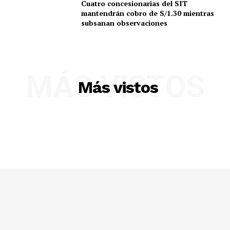
Cuatro concesionarias del SIT
mantendrán cobro de S/1.30 mientras
subsanan observaciones
Diario los Andes
Nosotros
MÁS VISTOS
Contacto
Más vistos
Prensa